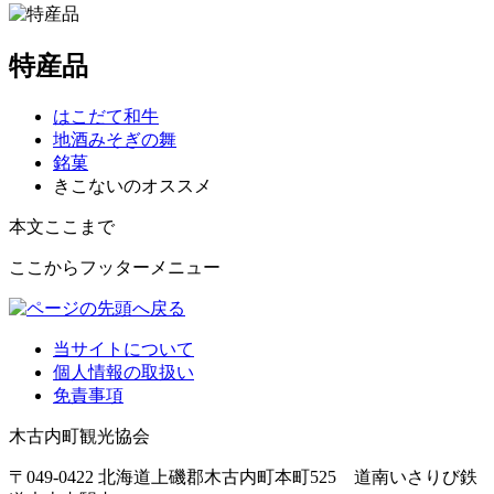
特産品
はこだて和牛
地酒みそぎの舞
銘菓
きこないのオススメ
本文ここまで
ここからフッターメニュー
当サイトについて
個人情報の取扱い
免責事項
木古内町観光協会
〒049-0422 北海道上磯郡木古内町本町525 道南いさりび鉄