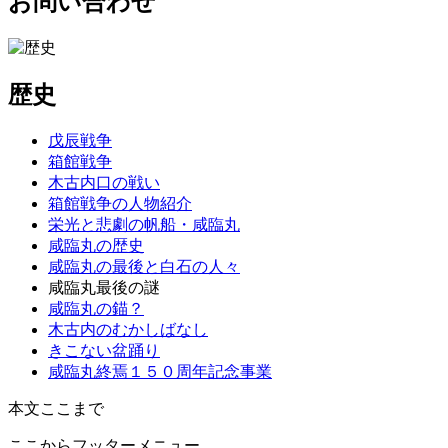
お問い合わせ
歴史
戊辰戦争
箱館戦争
木古内口の戦い
箱館戦争の人物紹介
栄光と悲劇の帆船・咸臨丸
咸臨丸の歴史
咸臨丸の最後と白石の人々
咸臨丸最後の謎
咸臨丸の錨？
木古内のむかしばなし
きこない盆踊り
咸臨丸終焉１５０周年記念事業
本文ここまで
ここからフッターメニュー