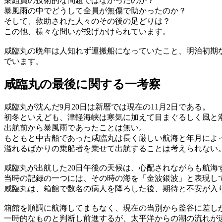
乗組員の技術的な問題ではなかったのか？
暴風雨の中でどうして全員が無傷で助かったのか？
そして、救助された人々のその後の足どりは？
この他、様々な問いが投げかけられています。
咸臨丸の晩年は人知れず運搬船になっていたこと、明治初期
でいます。
咸臨丸の最後に関する一考察
咸臨丸が沈んだ9月20日は新暦では現在の11月2日である。
初冬といえども、津軽海峡は寒気に加えて目まぐるしく風と
出航前から暴風雨であったことは無い。
もともと中古船であった咸臨丸は長く厳しい航海と年月によ
溢れるばかりの乗船者を乗せて出航することは考えられない
咸臨丸が出航した20日午後の天候は、心配されながらも航海
当時の記録の一つには、その時の海を「金波銀波」と表現し
咸臨丸は、箱館で数名の病人を降ろした後、期待と不安が入り
箱館を順調に航海してまもなく、現在の当別から釜谷に差し
一時的なものと判断し前進するが、太平洋からの潮の流れが