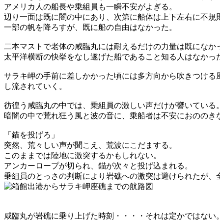
アメリカ人の船長や乗組員も一瞬不安がよぎる。
辺り一面は既に闇の中にあり、次第に船体は上下左右に不規
一部の帆を降ろすが、既に船の自由はなかった。
二本マストで老体の咸臨丸には耐えるだけの力量は既になか
太平洋横断の快挙をなし遂げた船であること知る人はなかっ
サラキ岬の手前に差しかかった頃には多方向から吹きつける
し流されていく。
彷徨う咸臨丸の中では、乗組員の激しい声だけが響いている
暗闇の中で荒れ狂う風と波の音に、乗船者は不安におののき
「錨を投げろ」
突然、荒々しい声が聞こえ、荒波にこだまする。
このままでは陸地に激突するかもしれない。
アンカーロープが切られ、錨が次々と投げ込まれる。
乗組員のとっさの判断により岩礁への激突は避けられたが、
咸臨丸が岩礁に乗り上げた時刻・・・・それは定かではない