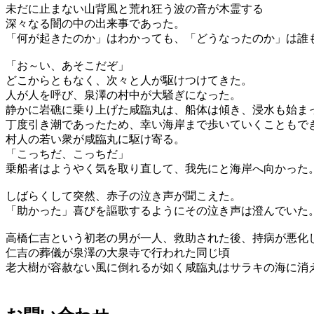
未だに止まない山背風と荒れ狂う波の音が木霊する
深々なる闇の中の出来事であった。
「何が起きたのか」はわかっても、「どうなったのか」は誰
「お～い、あそこだぞ」
どこからともなく、次々と人が駆けつけてきた。
人が人を呼び、泉澤の村中が大騒ぎになった。
静かに岩礁に乗り上げた咸臨丸は、船体は傾き、浸水も始ま
丁度引き潮であったため、幸い海岸まで歩いていくこともで
村人の若い衆が咸臨丸に駆け寄る。
「こっちだ、こっちだ」
乗船者はようやく気を取り直して、我先にと海岸へ向かった
しばらくして突然、赤子の泣き声が聞こえた。
「助かった」喜びを謳歌するようにその泣き声は澄んでいた
高橋仁吉という初老の男が一人、救助された後、持病が悪化
仁吉の葬儀が泉澤の大泉寺で行われた同じ頃
老大樹が容赦ない風に倒れるが如く咸臨丸はサラキの海に消