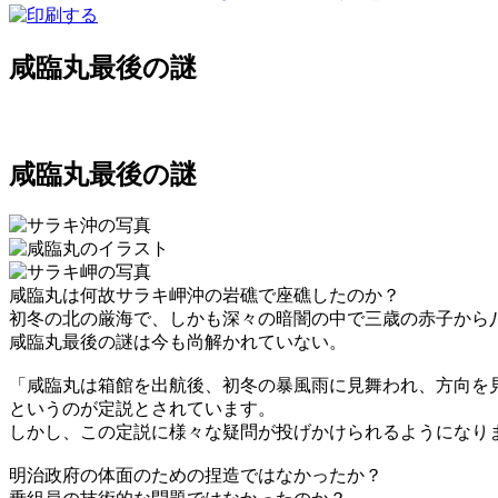
咸臨丸最後の謎
咸臨丸最後の謎
咸臨丸は何故サラキ岬沖の岩礁で座礁したのか？
初冬の北の厳海で、しかも深々の暗闇の中で三歳の赤子から
咸臨丸最後の謎は今も尚解かれていない。
「咸臨丸は箱館を出航後、初冬の暴風雨に見舞われ、方向を
というのが定説とされています。
しかし、この定説に様々な疑問が投げかけられるようになり
明治政府の体面のための捏造ではなかったか？