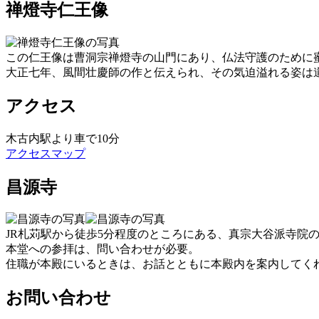
禅燈寺仁王像
この仁王像は曹洞宗禅燈寺の山門にあり、仏法守護のために
大正七年、風間壮慶師の作と伝えられ、その気迫溢れる姿は
アクセス
木古内駅より車で10分
アクセスマップ
昌源寺
JR札苅駅から徒歩5分程度のところにある、真宗大谷派寺院
本堂への参拝は、問い合わせが必要。
住職が本殿にいるときは、お話とともに本殿内を案内してく
お問い合わせ