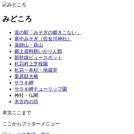
みどころ
道の駅「みそぎの郷きこない」
寒中みそぎ（佐女川神社）
薬師山・萩山
郷土資料館いかりん館
新幹線ビュースポット
札苅村上芝桜園
札苅一本杉・地蔵堂
栗原邸大椿
サラキ岬
サラキ岬チューリップ園
神社・仏閣
木古内の坊
本文ここまで
ここからフッターメニュー