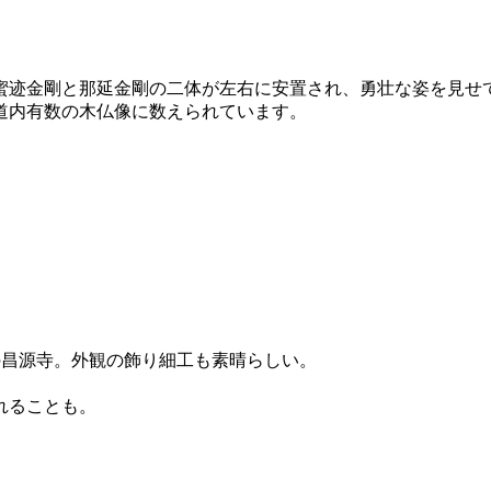
蜜迹金剛と那延金剛の二体が左右に安置され、勇壮な姿を見せ
道内有数の木仏像に数えられています。
の昌源寺。外観の飾り細工も素晴らしい。
れることも。